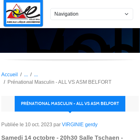
Vol
Panneau de gestion des cookies
Lon
le
Sau
Accueil
Prénational Masculin - ALL VS ASM BELFORT
PRÉNATIONAL MASCULIN - ALL VS ASM BELFORT
Publiée le
10 oct. 2023
par
VIRGINIE gerdy
Samedi 14 octobre - 20h30 Salle Tschaen -