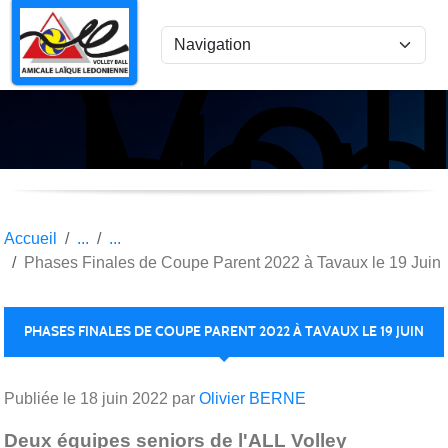
Vol
Panneau de gestion des cookies
Lon
le
Sau
Accueil
Phases Finales de Coupe Parent 2022 à Tavaux le 19 Juin
PHASES FINALES DE COUPE PARENT 2022 À TAVAUX LE 19 JUIN
Publiée le
18 juin 2022
par
Olivier BERNE
Deux équipes seniors de l'ALL Volley