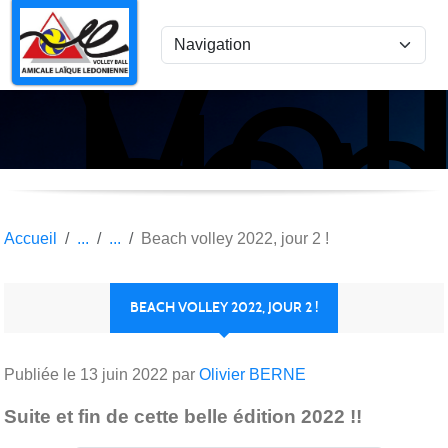
Vol
Panneau de gestion des cookies
Lon
le
Sau
Accueil
Beach volley 2022, jour 2 !
BEACH VOLLEY 2022, JOUR 2 !
Publiée le
13 juin 2022
par
Olivier BERNE
Suite et fin de cette belle édition 2022 !!