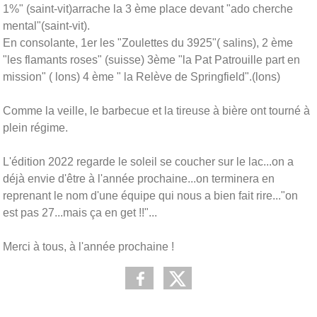
1%" (saint-vit)arrache la 3 ème place devant "ado cherche
mental"(saint-vit).
En consolante, 1er les "Zoulettes du 3925"( salins), 2 ème
"les flamants roses" (suisse) 3ème "la Pat Patrouille part en
mission" ( lons) 4 ème " la Relève de Springfield".(lons)
Comme la veille, le barbecue et la tireuse à bière ont tourné à
plein régime.
L'édition 2022 regarde le soleil se coucher sur le lac...on a
déjà envie d'être à l'année prochaine...on terminera en
reprenant le nom d'une équipe qui nous a bien fait rire..."on
est pas 27...mais ça en get !!"...
Merci à tous, à l'année prochaine !