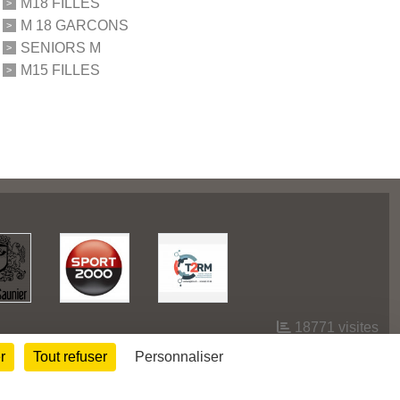
M18 FILLES
M 18 GARCONS
SENIORS M
M15 FILLES
18771
visites
r
Tout refuser
Personnaliser
Informations légales
Signaler un contenu inapproprié