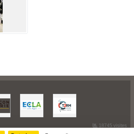
18745
visites