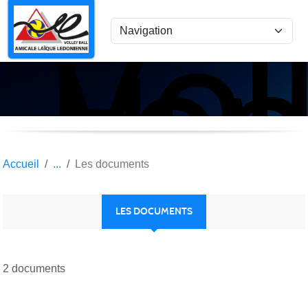
Vol
Panneau de gestion des cookies
Lon
le
Sau
Accueil
Les documents
LES DOCUMENTS
2 documents