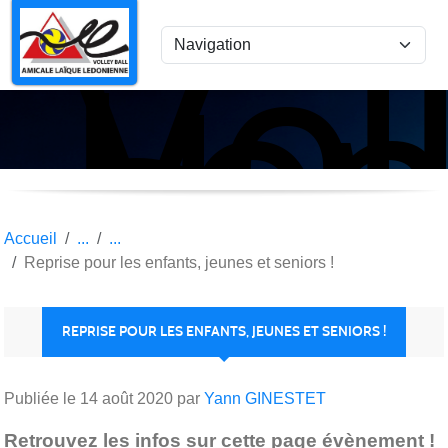
Vol
Panneau de gestion des cookies
Lon
le
Sau
Accueil
Reprise pour les enfants, jeunes et seniors !
REPRISE POUR LES ENFANTS, JEUNES ET SENIORS !
Publiée le
14 août 2020
par
Yann GINESTET
Retrouvez les infos sur cette page évènement !