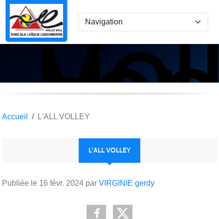
Vol
Panneau de gestion des cookies
Lon
le
Sau
Accueil
L'ALL VOLLEY
L'ALL VOLLEY
Publiée le
16 févr. 2024
par
VIRGINIE gerdy